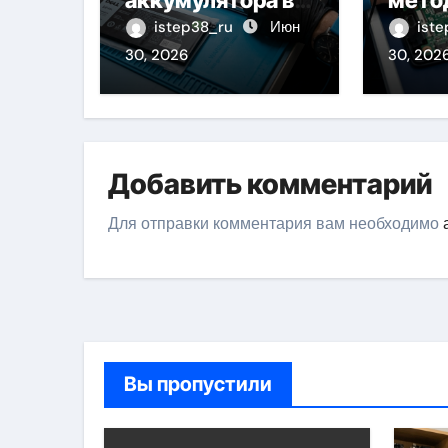
аккумулятора в
мето
ноутбуке:
тест
istep38_ru
Июн
ist
основные
комп
30, 2026
30, 202
факторы и
обна
ориентиры цен
неис
Добавить комментарий
Для отправки комментария вам необходимо
Вы пропустили