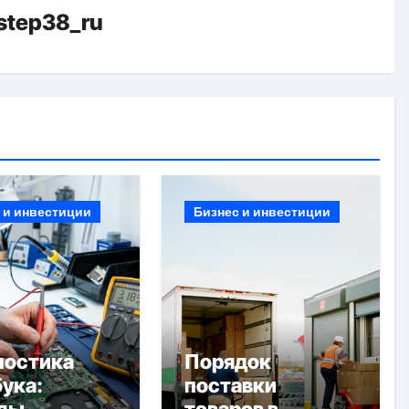
istep38_ru
 и инвестиции
Бизнес и инвестиции
ностика
Порядок
ука:
поставки