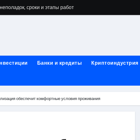
неполадок, сроки и этапы работ
мушках: виды работ и типичные неисправности
 диагностика, чистка системы охлаждения и замена компоне
а и ключевые факторы, влияющие на итоговую сумму
тора в ноутбуке: основные факторы и ориентиры цен
инвестиции
Банки и кредиты
Криптоиндустрия
тбуке: технологии выполнения, подготовка и возможные по
в ноутбуке: этапы, подготовка и ключевые особенности
буков: этапы проверки, типичные неисправности и методы 
ализация обеспечит комфортные условия проживания
оды тестирования компонентов и обнаружения неисправнос
: как найти надежный сервис