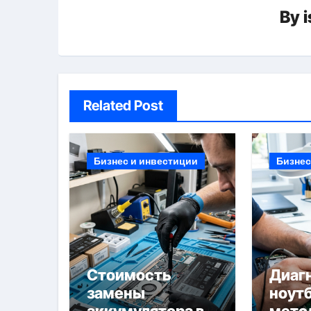
By
Related Post
Бизнес и инвестиции
Бизнес
Стоимость
Диаг
замены
ноутб