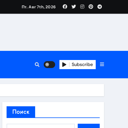
Пт. Авг 7th, 2026
нтов
следствия
Subscribe
восстановления
тей
Поиск