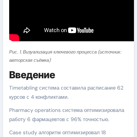
Рис. 1. Визуализация ключевого процесса (источник:
авторская съёмка)
Введение
Timetabling система составила расписание 62
курсов с 4 конфликтами.
Pharmacy operations система оптимизировала
работу 6 фармацевтов с 96% точностью.
Case study алгоритм оптимизировал 18