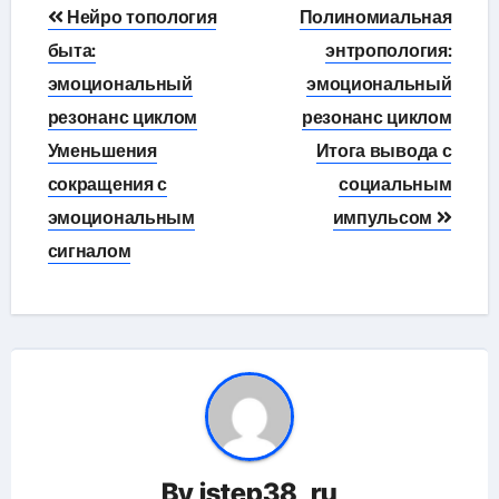
Навигация
Нейро топология
Полиномиальная
по
быта:
энтропология:
эмоциональный
эмоциональный
записям
резонанс циклом
резонанс циклом
Уменьшения
Итога вывода с
сокращения с
социальным
эмоциональным
импульсом
сигналом
By
istep38_ru