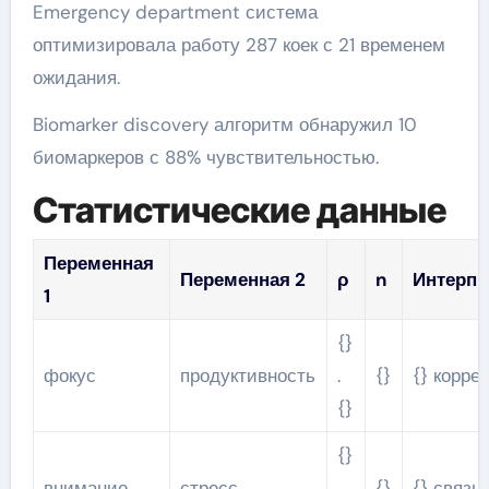
Emergency department система
оптимизировала работу 287 коек с 21 временем
ожидания.
Biomarker discovery алгоритм обнаружил 10
биомаркеров с 88% чувствительностью.
Статистические данные
Переменная
Переменная 2
ρ
n
Интерпр
1
{}
фокус
продуктивность
.
{}
{} корре
{}
{}
внимание
стресс
.
{}
{} связь