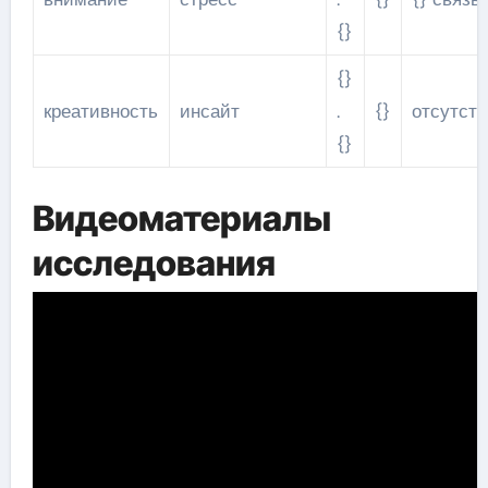
{}
{}
креативность
инсайт
.
{}
отсутств
{}
Видеоматериалы
исследования