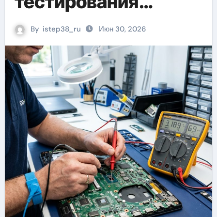
тестирования
компонентов и
By
istep38_ru
Июн 30, 2026
обнаружения
неисправностей