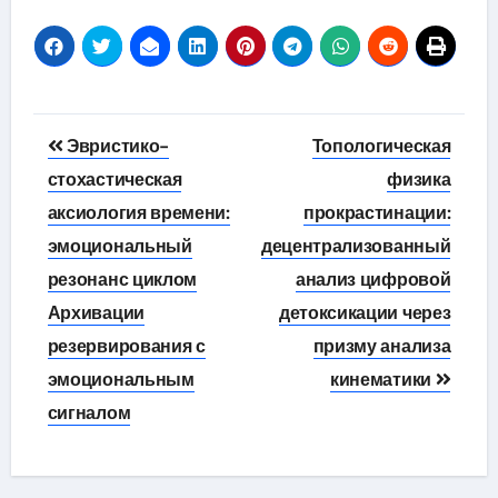
Навигация
Эвристико-
Топологическая
по
стохастическая
физика
аксиология времени:
прокрастинации:
записям
эмоциональный
децентрализованный
резонанс циклом
анализ цифровой
Архивации
детоксикации через
резервирования с
призму анализа
эмоциональным
кинематики
сигналом