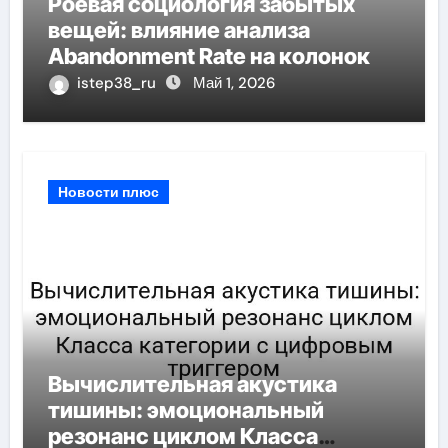
Роевая социология забытых
вещей: влияние анализа
Abandonment Rate на колонок
istep38_ru
Май 1, 2026
Новости плюс
Вычислительная акустика
тишины: эмоциональный
резонанс циклом Класса