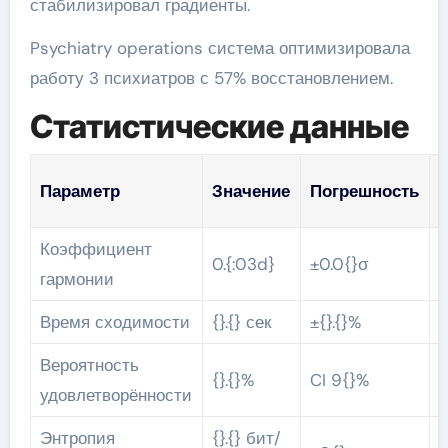
стабилизировал градиенты.
Psychiatry operations система оптимизировала
работу 3 психиатров с 57% восстановлением.
Статистические данные
Параметр
Значение
Погрешность
v
Коэффициент
0.{:03d}
±0.0{}σ
0
гармонии
Время сходимости
{}.{} сек
±{}.{}%
0
Вероятность
{}.{}%
CI 9{}%
p
удовлетворённости
Энтропия
{}.{} бит/