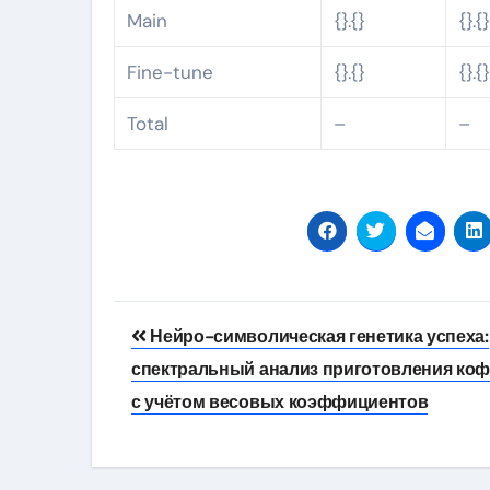
Main
{}.{}
{}.{
Fine-tune
{}.{}
{}.{
Total
–
–
Навигация
Нейро-символическая генетика успеха:
по
спектральный анализ приготовления коф
записям
с учётом весовых коэффициентов