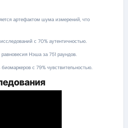
ляется артефактом шума измерений, что
 исследований с 70% аутентичностью.
 равновесия Нэша за 751 раундов.
4 биомаркеров с 79% чувствительностью.
ледования