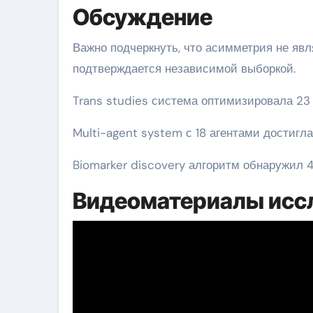
Обсуждение
Важно подчеркнуть, что асимметрия не яв
подтверждается независимой выборкой.
Trans studies система оптимизировала 23
Multi-agent system с 18 агентами достигла
Biomarker discovery алгоритм обнаружил 
Видеоматериалы исс