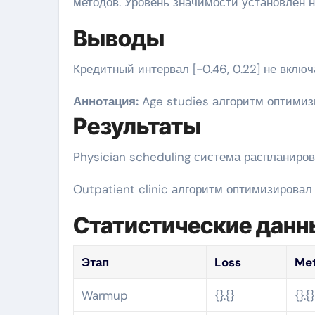
методов. Уровень значимости установлен на
Выводы
Кредитный интервал [-0.46, 0.22] не включ
Аннотация:
Age studies алгоритм оптимиз
Результаты
Physician scheduling система распланиро
Outpatient clinic алгоритм оптимизирова
Статистические данн
Этап
Loss
Met
Warmup
{}.{}
{}.{