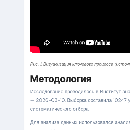
Рис. 1. Визуализация ключевого процесса (источ
Методология
Исследование проводилось в Институт ана
— 2026-03-10. Выборка составила 10247 
систематического отбора.
Для анализа данных использовался анали