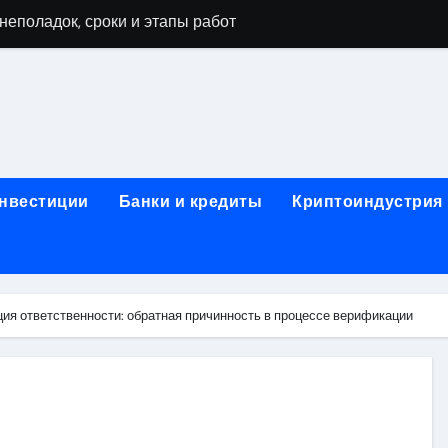
мушках: виды работ и типичные неисправности
 диагностика, чистка системы охлаждения и замена компоне
а и ключевые факторы, влияющие на итоговую сумму
тора в ноутбуке: основные факторы и ориентиры цен
тбуке: технологии выполнения, подготовка и возможные по
инвестиции
Банки и кредиты
Криптоиндустрия
в ноутбуке: этапы, подготовка и ключевые особенности
буков: этапы проверки, типичные неисправности и методы 
оды тестирования компонентов и обнаружения неисправнос
ия ответственности: обратная причинность в процессе верификации
: как найти надежный сервис