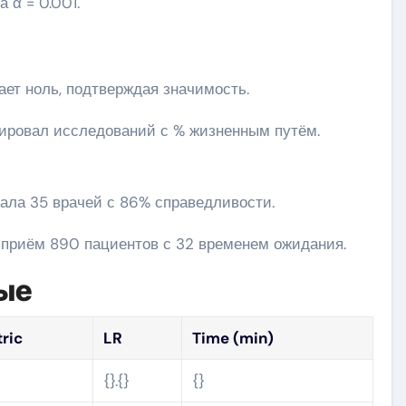
 α = 0.001.
ает ноль, подтверждая значимость.
ировал исследований с % жизненным путём.
вала 35 врачей с 86% справедливости.
л приём 890 пациентов с 32 временем ожидания.
ые
ric
LR
Time (min)
}
{}.{}
{}