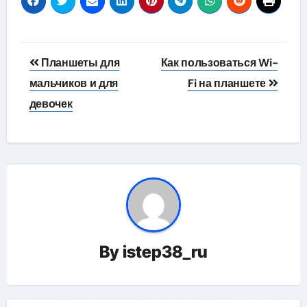
Навигация
Планшеты для
Как пользоваться Wi-
по
мальчиков и для
Fi на планшете
девочек
записям
By
istep38_ru