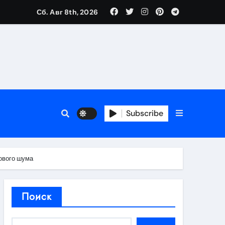
Сб. Авг 8th, 2026
нтов
следствия
Subscribe
восстановления
ового шума
тей
Поиск