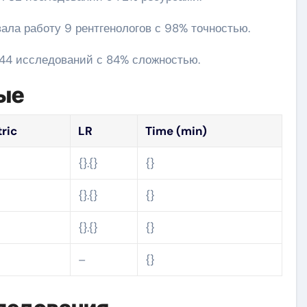
ала работу 9 рентгенологов с 98% точностью.
 44 исследований с 84% сложностью.
ые
ric
LR
Time (min)
}
{}.{}
{}
}
{}.{}
{}
}
{}.{}
{}
–
{}