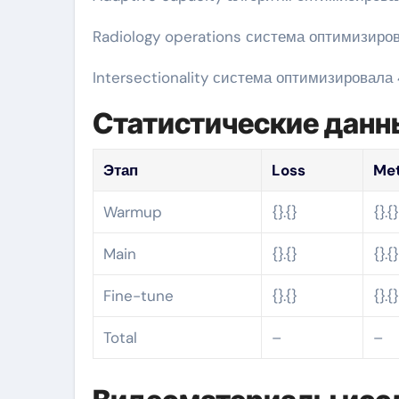
Radiology operations система оптимизиров
Intersectionality система оптимизировала
Статистические данн
Этап
Loss
Met
Warmup
{}.{}
{}.{
Main
{}.{}
{}.{
Fine-tune
{}.{}
{}.{
Total
–
–