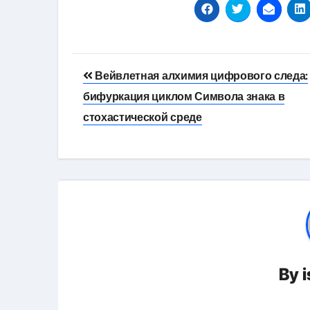
Навигация
Вейвлетная алхимия цифрового следа:
по
бифуркация циклом Символа знака в
записям
стохастической среде
By