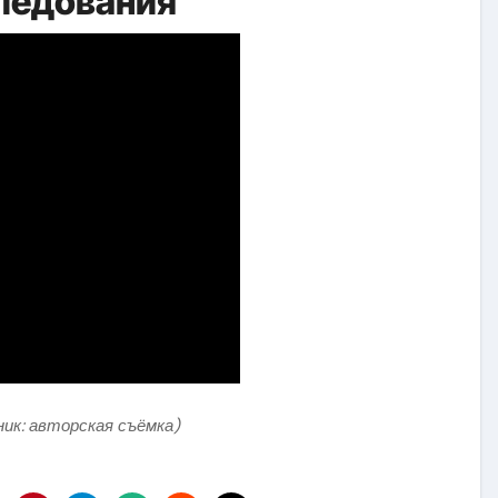
ледования
ник: авторская съёмка)