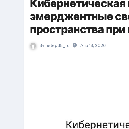
Кибернетическая 
эмерджентные сво
пространства при
квантового шума
By
istep38_ru
Апр 18, 2026