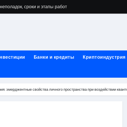
неполадок, сроки и этапы работ
мушках: виды работ и типичные неисправности
 диагностика, чистка системы охлаждения и замена компоне
а и ключевые факторы, влияющие на итоговую сумму
тора в ноутбуке: основные факторы и ориентиры цен
инвестиции
Банки и кредиты
Криптоиндустрия
тбуке: технологии выполнения, подготовка и возможные по
в ноутбуке: этапы, подготовка и ключевые особенности
буков: этапы проверки, типичные неисправности и методы 
ия: эмерджентные свойства личного пространства при воздействии квант
оды тестирования компонентов и обнаружения неисправнос
: как найти надежный сервис