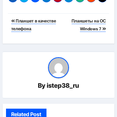
Навигация
Планшет в качестве
Планшеты на ОС
по
телефона
Windows 7
записям
By
istep38_ru
Related Post