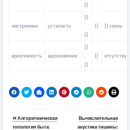
{}
{}
настроение
усталость
.
{}
{} связь
{}
{}
креативность
вдохновение
.
{}
отсутствуе
{}
Навигация
Алгоритмическая
Вычислительная
по
топология быта:
акустика тишины: