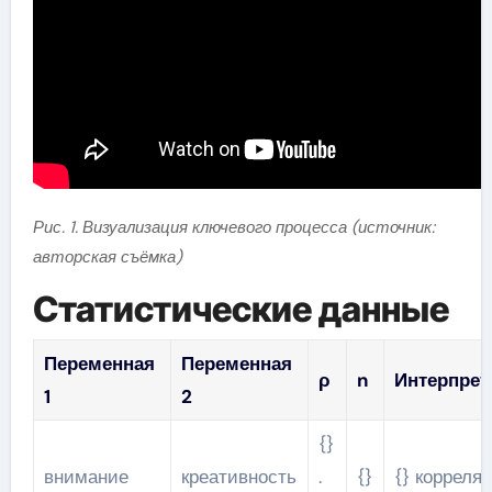
Рис. 1. Визуализация ключевого процесса (источник:
авторская съёмка)
Статистические данные
Переменная
Переменная
ρ
n
Интерпрет
1
2
{}
внимание
креативность
.
{}
{} корреля