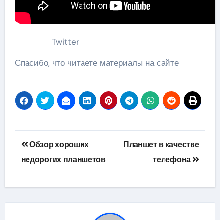
Twitter
Спасибо, что читаете материалы на сайте
Навигация
Обзор хороших
Планшет в качестве
по
недорогих планшетов
телефона
записям