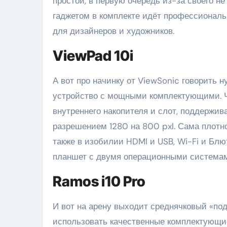
простой, в первую очередь из-за своего не
гаджетом в комплекте идёт профессиональн
для дизайнеров и художников.
ViewPad 10i
А вот про начинку от ViewSonic говорить н
устройство с мощными комплектующими. Че
внутреннего накопителя и слот, поддержи
разрешением 1280 на 800 pxl. Сама плотн
также в изобилии HDMI и USB, Wi-Fi и Блю
планшет с двумя операционными системам
Ramos i10 Pro
И вот на арену выходит среднячковый «под
использовать качественные комплектующие,