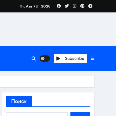
Пт. Авг 7th, 2026
нтов
следствия
Subscribe
восстановления
тей
Поиск