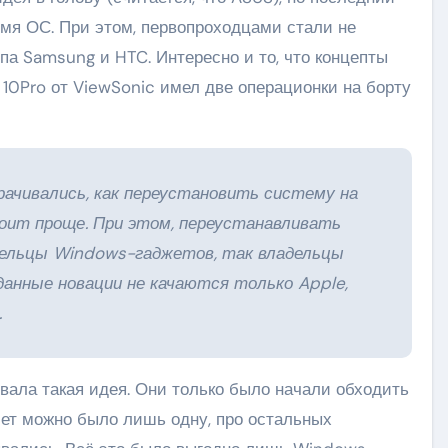
умя ОС. При этом, первопроходцами стали не
ипа Samsung и HTC. Интересно и то, что концепты
10Pro от ViewSonic имел две операционки на борту
рачивались, как переустановить систему на
оит проще. При этом, переустанавливать
дельцы Windows-гаджетов, так владельцы
анные новации не качаются только Apple,
.
овала такая идея. Они только было начали обходить
ншет можно было лишь одну, про остальных