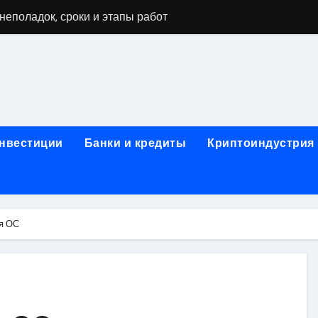
неполадок, сроки и этапы работ
мушках: виды работ и типичные неисправности
 диагностика, чистка системы охлаждения и замена компоне
а и ключевые факторы, влияющие на итоговую сумму
тора в ноутбуке: основные факторы и ориентиры цен
инвестиции
Банки и кредиты
Криптоиндустрия
тбуке: технологии выполнения, подготовка и возможные по
в ноутбуке: этапы, подготовка и ключевые особенности
буков: этапы проверки, типичные неисправности и методы 
я ОС
оды тестирования компонентов и обнаружения неисправнос
: как найти надежный сервис