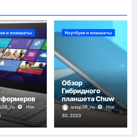
ки и планшеты
Ноутбуки и планшеты
Обзор
Гибридного
сформеров
планшета Chuwi
13
ep38_ru
Ноя
istep38_ru
Ноя
3
30, 2023