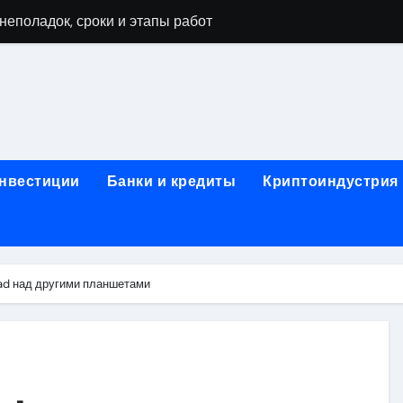
неполадок, сроки и этапы работ
мушках: виды работ и типичные неисправности
 диагностика, чистка системы охлаждения и замена компоне
а и ключевые факторы, влияющие на итоговую сумму
тора в ноутбуке: основные факторы и ориентиры цен
инвестиции
Банки и кредиты
Криптоиндустрия
тбуке: технологии выполнения, подготовка и возможные по
в ноутбуке: этапы, подготовка и ключевые особенности
буков: этапы проверки, типичные неисправности и методы 
ad над другими планшетами
оды тестирования компонентов и обнаружения неисправнос
: как найти надежный сервис