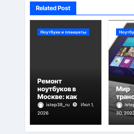
Related Post
Ноутбуки и планшеты
Ноутбу
Ремонт
ноутбуков в
Мир
Москве: как
тран
найти надежный
istep38_ru
Июл 1,
ist
сервис
2026
30, 202