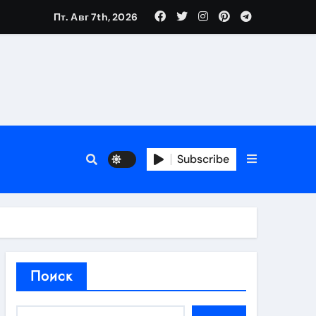
Пт. Авг 7th, 2026
нтов
следствия
Subscribe
восстановления
тей
Поиск