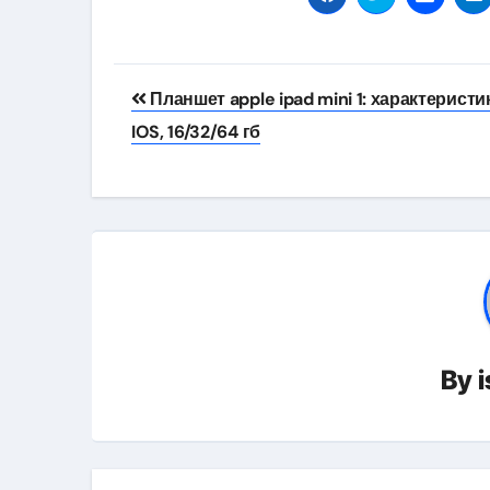
Навигация
Планшет apple ipad mini 1: характеристи
по
IOS, 16/32/64 гб
записям
By