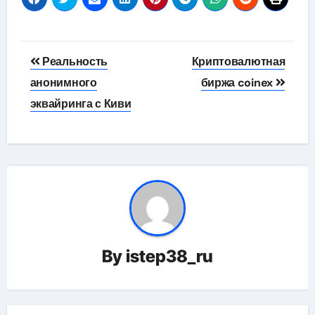
Навигация
Реальность
Криптовалютная
по
анонимного
биржа coinex
эквайринга с Киви
записям
By
istep38_ru