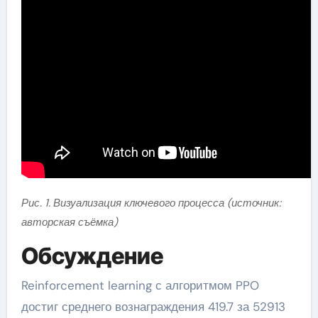
Рис. 1. Визуализация ключевого процесса (источник:
авторская съёмка)
Обсуждение
Reinforcement learning с алгоритмом PPO
достиг среднего вознаграждения 419.7 за 52913