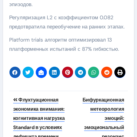
эпизодов.
Регуляризация L2 с коэффициентом 0.082
предотвратила переобучение на ранних этапах.
Platform trials алгоритм оптимизировал 13
платформенных испытаний с 87% гибкостью.
Навигация
Флуктуационная
Бифуркационная
по
экономика внимания:
метеорология
когнитивная нагрузка
эмоций:
записям
Standard в условиях
эмоциональный
дефицита времени
резонанс