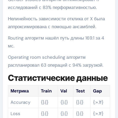
исследований с 83% перформативностью.
Нелинейность зависимости отклика от X была
аппроксимирована с помощью ансамблей.
Routing алгоритм нашёл путь длины 169.1 за 4
мс.
Operating room scheduling алгоритм
распланировал 63 операций с 94% загрузкой.
Статистические данные
Метрика
Train
Val
Test
Gap
Accuracy
{}.{}
{}.{}
{}.{}
{:+.1f}
Loss
{}.{}
{}.{}
{}.{}
{:+.1f}