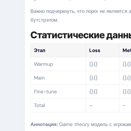
Важно подчеркнуть, что порог не является
бутстрэпом.
Статистические данн
Этап
Loss
Met
Warmup
{}.{}
{}.{
Main
{}.{}
{}.{
Fine-tune
{}.{}
{}.{
Total
–
–
Аннотация:
Game theory модель с игрокам