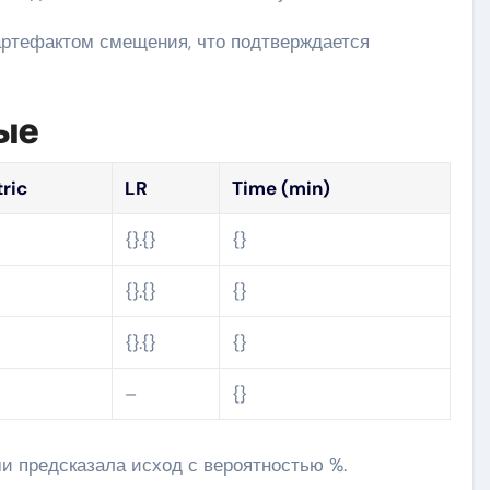
 артефактом смещения, что подтверждается
ые
ric
LR
Time (min)
}
{}.{}
{}
}
{}.{}
{}
}
{}.{}
{}
–
{}
и предсказала исход с вероятностью %.