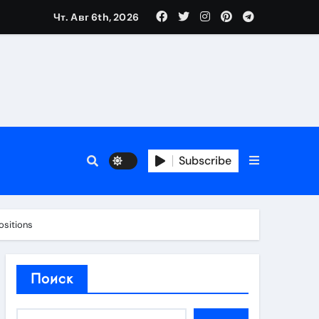
Чт. Авг 6th, 2026
нтов
следствия
Subscribe
восстановления
sitions
тей
Поиск