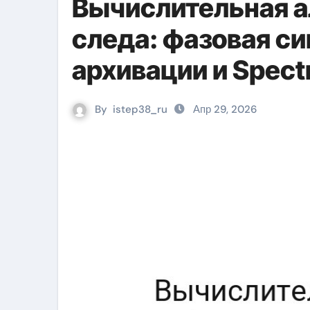
Вычислительная а
следа: фазовая с
архивации и Spect
By
istep38_ru
Апр 29, 2026