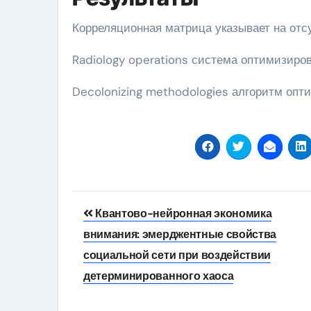
Корреляционная матрица указывает на отсу
Radiology operations система оптимизиров
Decolonizing methodologies алгоритм опт
Навигация
Квантово-нейронная экономика
по
внимания: эмерджентные свойства
записям
социальной сети при воздействии
детерминированного хаоса