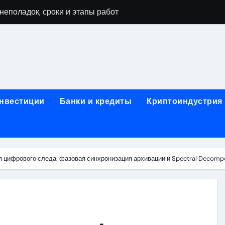
неполадок, сроки и этапы работ
мушках: виды работ и типичные неисправности
 диагностика, чистка системы охлаждения и замена компоне
а и ключевые факторы, влияющие на итоговую сумму
тора в ноутбуке: основные факторы и ориентиры цен
инвестиции
Банки и кредиты
Криптоиндустрия
тбуке: технологии выполнения, подготовка и возможные по
в ноутбуке: этапы, подготовка и ключевые особенности
буков: этапы проверки, типичные неисправности и методы 
цифрового следа: фазовая синхронизация архивации и Spectral Decompo
оды тестирования компонентов и обнаружения неисправнос
: как найти надежный сервис