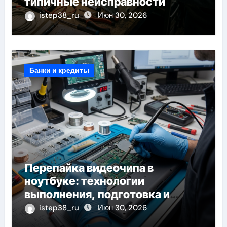
типичные неисправности
istep38_ru
Июн 30, 2026
Банки и кредиты
Перепайка видеочипа в
ноутбуке: технологии
выполнения, подготовка и
возможные последствия
istep38_ru
Июн 30, 2026