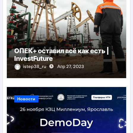
ОПЕК+ оставил всё как есть |
InvestFuture
istep38_ru
Апр 27, 2023
Новости