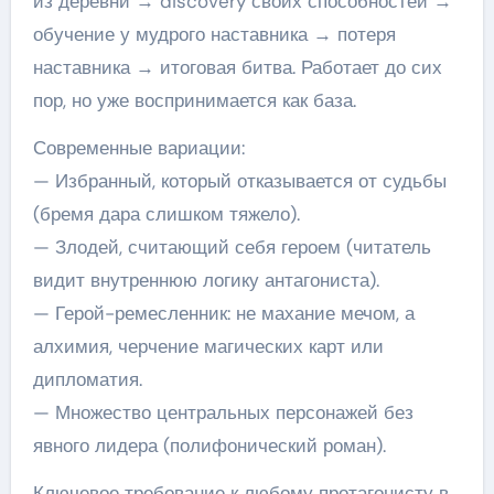
из деревни → discovery своих способностей →
обучение у мудрого наставника → потеря
наставника → итоговая битва. Работает до сих
пор, но уже воспринимается как база.
Современные вариации:
— Избранный, который отказывается от судьбы
(бремя дара слишком тяжело).
— Злодей, считающий себя героем (читатель
видит внутреннюю логику антагониста).
— Герой-ремесленник: не махание мечом, а
алхимия, черчение магических карт или
дипломатия.
— Множество центральных персонажей без
явного лидера (полифонический роман).
Ключевое требование к любому протагонисту в