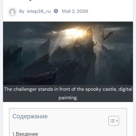
фэнтези
By
istep38_ru
Май 2, 2026
The challenger stands in front of the spooky castle, digital
painting.
Содержание
Введение