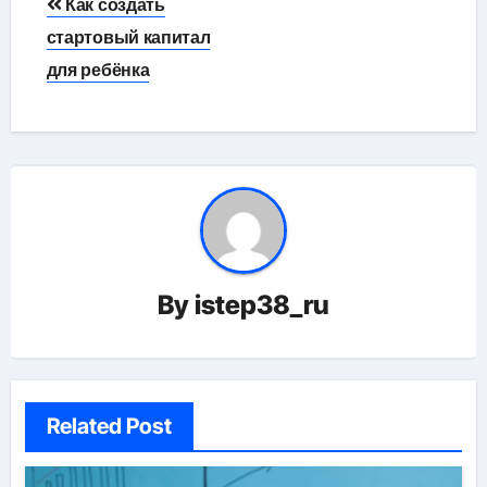
Как создать
по
стартовый капитал
для ребёнка
записям
By
istep38_ru
Related Post