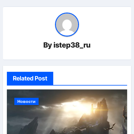
By
istep38_ru
Related Post
Новости