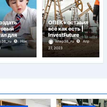
оздать
ОПЕК+ оставил
товый
всё как есть |
ал для
InvestFuture
нка
ep38_ru
Ноя
istep38_ru
Апр
3
27, 2023