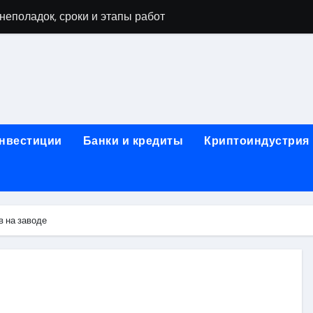
мушках: виды работ и типичные неисправности
 диагностика, чистка системы охлаждения и замена компоне
а и ключевые факторы, влияющие на итоговую сумму
тора в ноутбуке: основные факторы и ориентиры цен
тбуке: технологии выполнения, подготовка и возможные по
инвестиции
Банки и кредиты
Криптоиндустрия
в ноутбуке: этапы, подготовка и ключевые особенности
буков: этапы проверки, типичные неисправности и методы 
оды тестирования компонентов и обнаружения неисправнос
в на заводе
: как найти надежный сервис