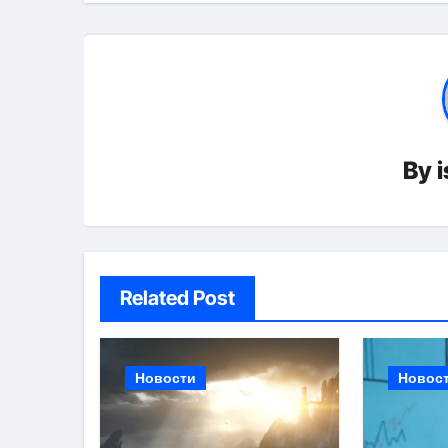
записям
By
Related Post
Новости
Новос