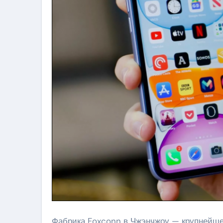
Фабрика Foxconn в Чжэнчжоу — крупнейшее