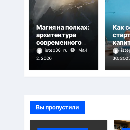
Магия на полках:
Как с
архитектура
стар
современного
капит
фэнтези
ребё
istep38_ru
Май
ist
2, 2026
30, 202
Вы пропустили