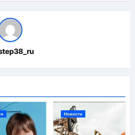
istep38_ru
ти
Новости