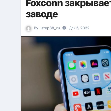
Foxconn закрывае
заводе
By
istep38_ru
Дек 5, 2022