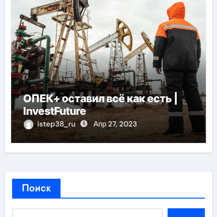
ОПЕК+ оставил всё как есть |
InvestFuture
istep38_ru
Апр 27, 2023
Поиск