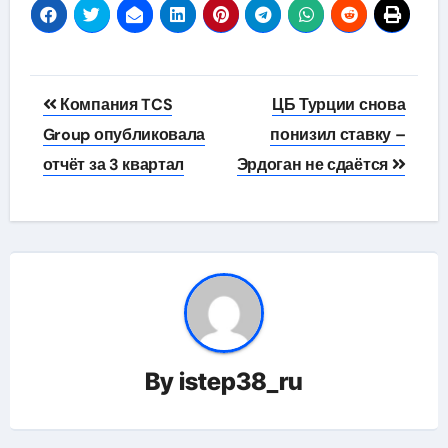
Навигация
Компания TCS
ЦБ Турции снова
по
Group опубликовала
понизил ставку –
отчёт за 3 квартал
Эрдоган не сдаётся
записям
By
istep38_ru