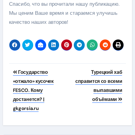
Спасибо, что вы прочитали нашу публикацию.
Мы ценим Ваше время и стараемся улучишь
качество наших авторов!
Навигация
Государство
Турецкий хаб
по
«отжало» кусочек
справится со всеми
FESCO. Кому
выпавшими
записям
достанется? |
объёмами
gkgorsia.ru