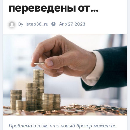
переведены от
одного брокера к
By
istep38_ru
Апр 27, 2023
другому из-за
санкций, могут
переплатить налоги
| gkgorsia.ru
Проблема в том, что новый брокер может не