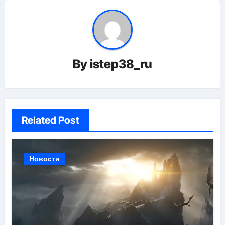
By
istep38_ru
Related Post
Новости