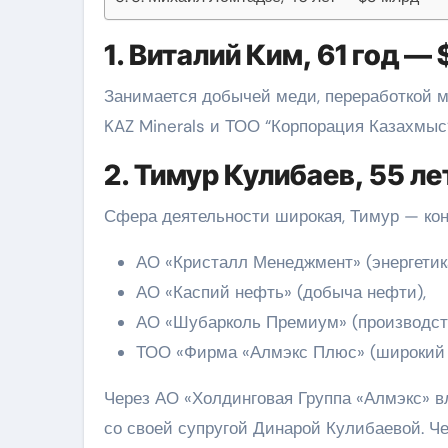
1. Виталий Ким, 61 год —
Занимается добычей меди, переработкой м
KAZ Minerals и ТОО “Корпорация Казахмыс”
2. Тимур Кулибаев, 55 л
Сфера деятельности широкая, Тимур — ко
АО «Кристалл Менеджмент» (энергетик
АО «Каспий нефть» (добыча нефти),
АО «Шубарколь Премиум» (производств
ТОО «Фирма «Алмэкс Плюс» (широкий с
Через АО «Холдинговая Группа «Алмэкс» в
со своей супругой Динарой Кулибаевой. Че