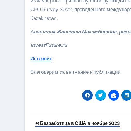
23% Kaspi.kz. Признан лучшим руководите
СЕО Survey 2022, проведенного междунар
Kazakhstan.
Аналитик Жанетта Махамбетова, реда
InvestFuture.ru
Источник
Благодарим за внимание к публикации
Навигация
Безработица в США в ноябре 2023