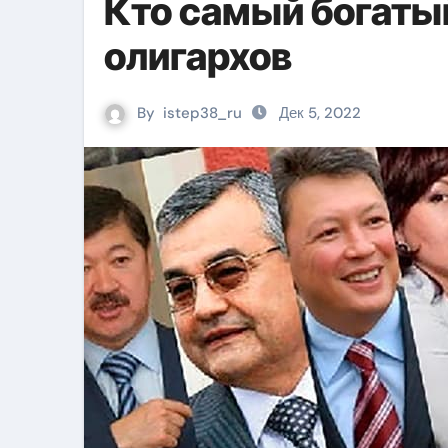
Кто самый богатый
олигархов
By
istep38_ru
Дек 5, 2022