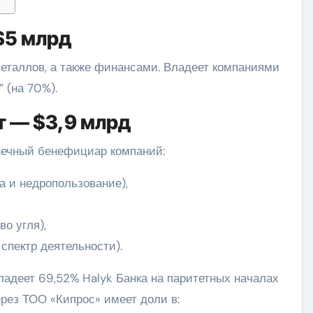
 $5 млрд
еталлов, а также финансами. Владеет компаниями
 (на 70%).
ет — $3,9 млрд
нечный бенефициар компаний:
а и недропользование),
о угля),
пектр деятельности).
ладеет 69,52% Halyk Банка на паритетных началах
рез ТОО «Кипрос» имеет доли в: