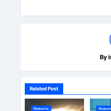
по
записям
By
Related Post
Новости
Новос