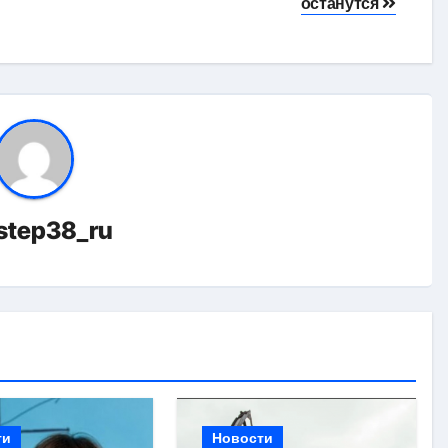
останутся
istep38_ru
ти
Новости