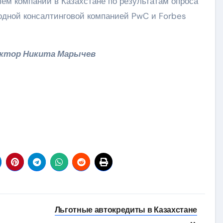
лем компании в Казахстане по результатам опроса
одной консалтинговой компанией PwC и Forbes
ктор Никита Марычев
Льготные автокредиты в Казахстане