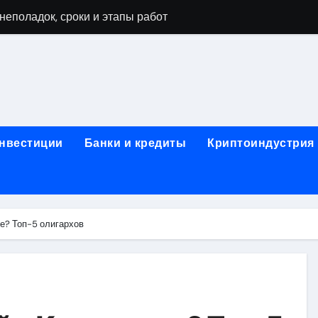
неполадок, сроки и этапы работ
мушках: виды работ и типичные неисправности
 диагностика, чистка системы охлаждения и замена компоне
а и ключевые факторы, влияющие на итоговую сумму
тора в ноутбуке: основные факторы и ориентиры цен
инвестиции
Банки и кредиты
Криптоиндустрия
тбуке: технологии выполнения, подготовка и возможные по
в ноутбуке: этапы, подготовка и ключевые особенности
буков: этапы проверки, типичные неисправности и методы 
не? Топ-5 олигархов
оды тестирования компонентов и обнаружения неисправнос
: как найти надежный сервис