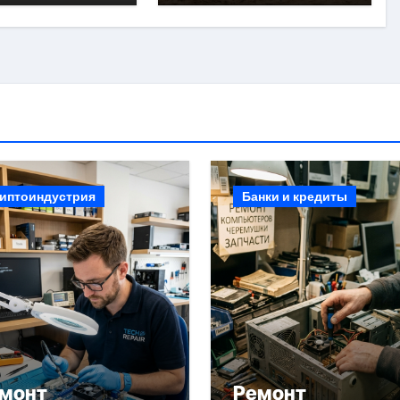
иптоиндустрия
Банки и кредиты
монт
Ремонт