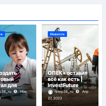
ти
Новости
оздать
ОПЕК+ оставил
товый
всё как есть |
ал для
InvestFuture
нка
ep38_ru
Ноя
istep38_ru
Апр
3
27, 2023