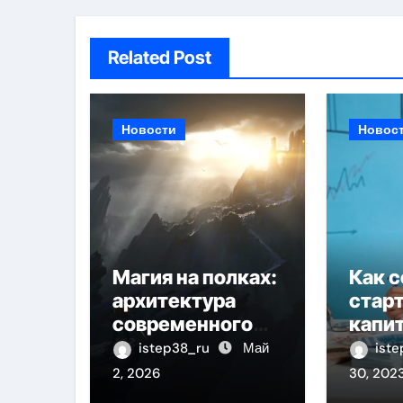
Related Post
Новости
Новос
Магия на полках:
Как с
архитектура
стар
современного
капит
фэнтези
ребё
istep38_ru
Май
ist
2, 2026
30, 202