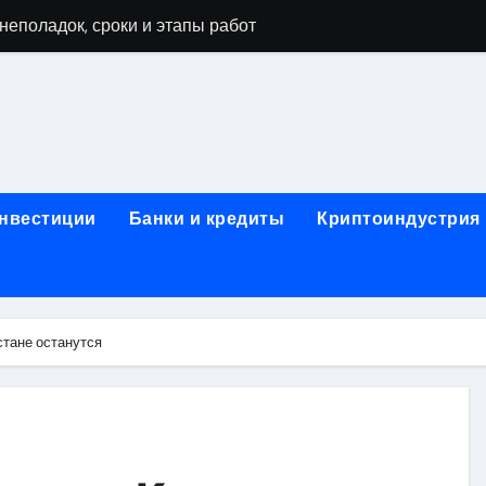
неполадок, сроки и этапы работ
мушках: виды работ и типичные неисправности
 диагностика, чистка системы охлаждения и замена компоне
а и ключевые факторы, влияющие на итоговую сумму
тора в ноутбуке: основные факторы и ориентиры цен
инвестиции
Банки и кредиты
Криптоиндустрия
тбуке: технологии выполнения, подготовка и возможные по
в ноутбуке: этапы, подготовка и ключевые особенности
буков: этапы проверки, типичные неисправности и методы 
стане останутся
оды тестирования компонентов и обнаружения неисправнос
: как найти надежный сервис