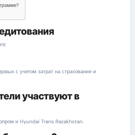
ограмме?
едитования
ге;
одовых с учетом затрат на страхование и
тели участвуют в
пром и Hyundai Trans Razakhstan.