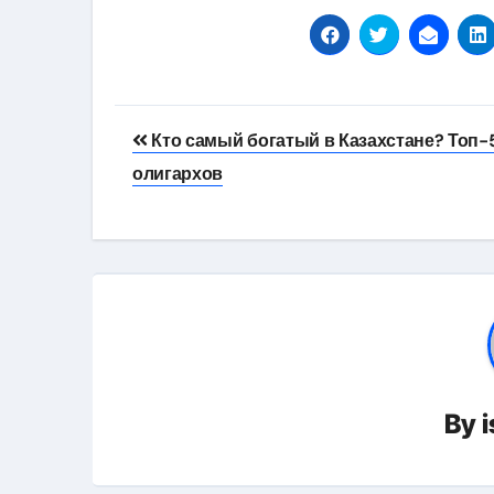
Навигация
Кто самый богатый в Казахстане? Топ-
по
олигархов
записям
By